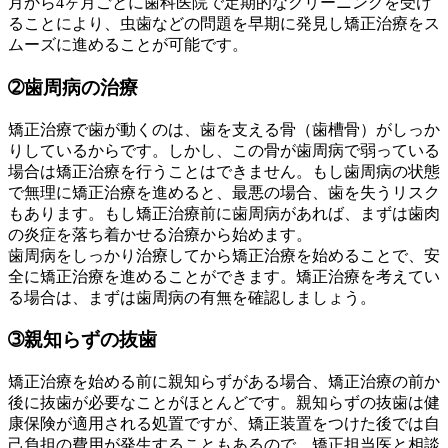
月から4ヶ月ごとに歯科医院で定期的なクリーニングを受け
ることにより、虫歯などの問題を早期に発見し矯正治療をス
ムーズに進めることが可能です。
➁歯周病の治療
矯正治療で歯が動くのは、歯を支える骨（歯槽骨）がしっか
りしているからです。しかし、この骨が歯周病で弱っている
場合は矯正治療を行うことはできません。もし歯周病の状態
で無理に矯正治療を進めると、最悪の場合、歯を失うリスク
もあります。もし矯正治療前に歯周病があれば、まずは歯肉
の炎症を落ち着かせる治療から始めます。
歯周病をしっかり治療してから矯正治療を始めることで、安
全に矯正治療を進めることができます。矯正治療を考えてい
る場合は、まずは歯周病の有無を確認しましょう。
➂親知らずの抜歯
矯正治療を始める前に親知らずがある場合、矯正治療の前か
後に抜歯が必要なことがほとんどです。親知らずの抜歯は健
康保険が適用される処置ですが、矯正装置をつけた後では自
己負担の費用が発生することもあるので、矯正担当医と相談