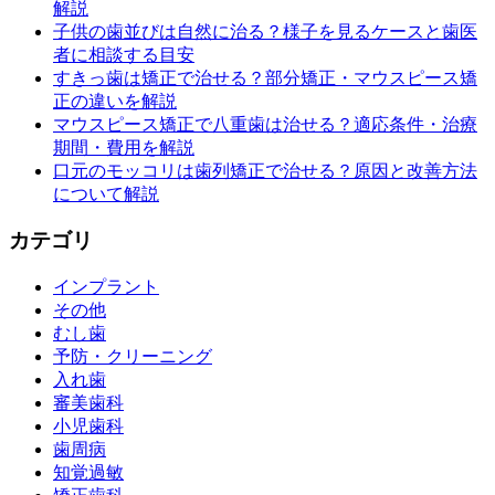
解説
子供の歯並びは自然に治る？様子を見るケースと歯医
者に相談する目安
すきっ歯は矯正で治せる？部分矯正・マウスピース矯
正の違いを解説
マウスピース矯正で八重歯は治せる？適応条件・治療
期間・費用を解説
口元のモッコリは歯列矯正で治せる？原因と改善方法
について解説
カテゴリ
インプラント
その他
むし歯
予防・クリーニング
入れ歯
審美歯科
小児歯科
歯周病
知覚過敏