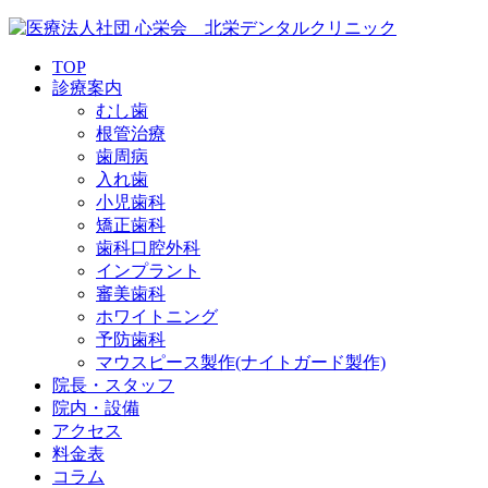
TOP
診療案内
むし歯
根管治療
歯周病
入れ歯
小児歯科
矯正歯科
歯科口腔外科
インプラント
審美歯科
ホワイトニング
予防歯科
マウスピース製作(ナイトガード製作)
院長・スタッフ
院内・設備
アクセス
料金表
コラム